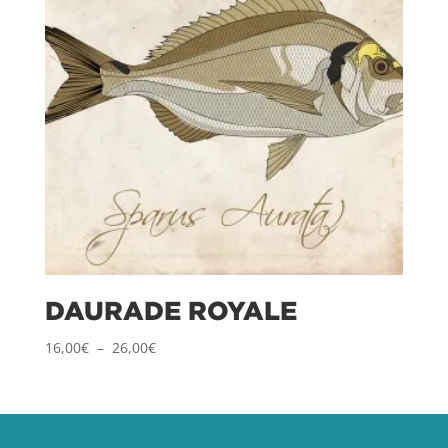
DAURADE ROYALE
Plage
16,00
€
–
26,00
€
de
prix :
16,00€
à