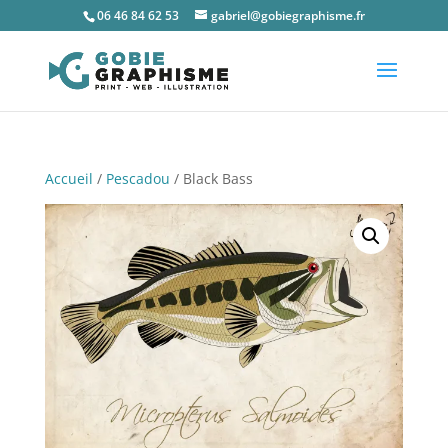
06 46 84 62 53
gabriel@gobiegraphisme.fr
Accueil
/
Pescadou
/ Black Bass