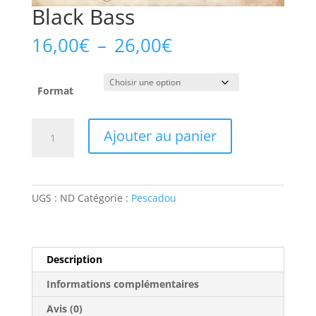
Black Bass
Plage
16,00
€
–
26,00
€
de
prix :
16,00€
Format
à
26,00€
quantité
Ajouter au panier
de
Black
Bass
UGS :
ND
Catégorie :
Pescadou
Description
Informations complémentaires
Avis (0)