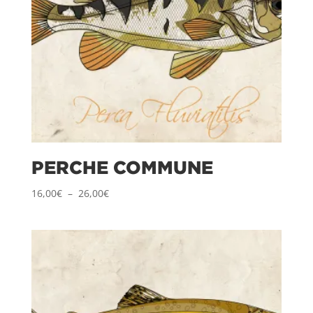
PERCHE COMMUNE
Plage
16,00
€
–
26,00
€
de
prix :
16,00€
à
26,00€