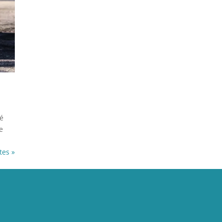
té
e
tes »