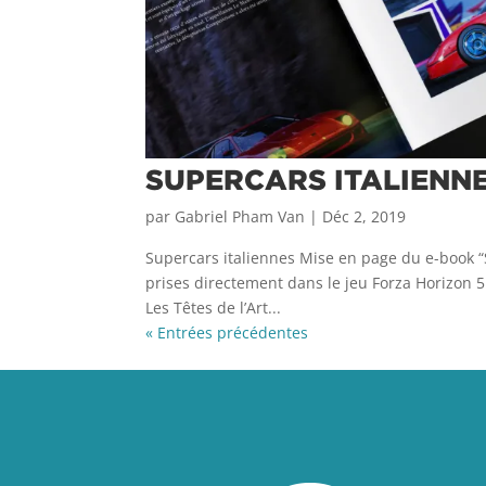
SUPERCARS ITALIENNE
par
Gabriel Pham Van
|
Déc 2, 2019
Supercars italiennes Mise en page du e-book “S
prises directement dans le jeu Forza Horizon 
Les Têtes de l’Art...
« Entrées précédentes