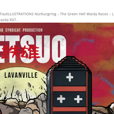
ns ToutILLUSTRATIONS Nürburgring – The Green Hell Wacky Races – 
Mazda RX7...