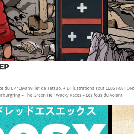
 EP
te du EP “Lavanville” de Tetsuo. + D’illustrations ToutILLUSTRATION
Nürburgring – The Green Hell Wacky Races – Les fous du volant