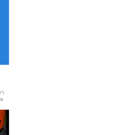
e”)
le