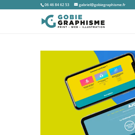
06 46 84 62 53
gabriel@gobiegraphisme.fr