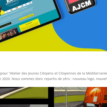
 (pour “Atelier des Jeunes Citoyens et Citoyennes de la Méditerrané
on 2020. Nous sommes donc repartis de zéro : nouveau logo, nouvel