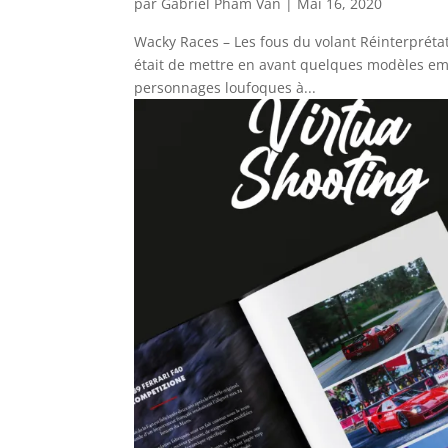
par
Gabriel Pham Van
|
Mai 16, 2020
Wacky Races – Les fous du volant Réinterprétat
était de mettre en avant quelques modèles e
personnages loufoques à...