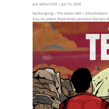
par
admin7255
|
Juil 10, 2020
Nürburgring – The Green Hell + D’illustratio
fous du volant Illustrations jeunesse Kenny’s 