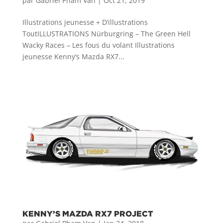
par
Gabriel Pham Van
|
Oct 21, 2019
Illustrations jeunesse + D’illustrations
ToutILLUSTRATIONS Nürburgring – The Green Hell
Wacky Races – Les fous du volant Illustrations
jeunesse Kenny’s Mazda RX7...
KENNY’S MAZDA RX7 PROJECT